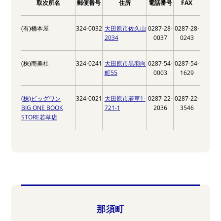
取次所名
郵便番号
住所
電話番号
FAX
(有)橋本屋
324-0032
大田原市佐久山
0287-28-
0287-28-
2034
0037
0243
(株)商美社
324-0241
大田原市黒羽向
0287-54-
0287-54-
町55
0003
1629
(株)ビッグワン
324-0021
大田原市若草1-
0287-22-
0287-22-
BIG ONE BOOK
721-1
2036
3546
STORE若草店
那須町